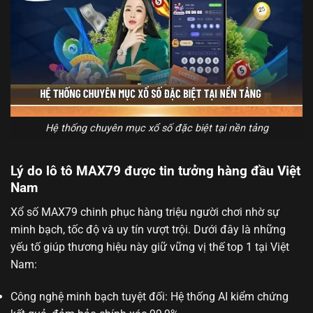
Hệ thống chuyên mục xổ số đặc biệt tại nền tảng
Lý do lô tô MAX79 được tin tưởng hàng đầu Việt
Nam
Xổ số MAX79 chinh phục hàng triệu người chơi nhờ sự
minh bạch, tốc độ và uy tín vượt trội. Dưới đây là những
yếu tố giúp thương hiệu này giữ vững vị thế top 1 tại Việt
Nam:
Công nghệ minh bạch tuyệt đối: Hệ thống AI kiểm chứng