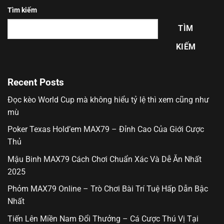
Tìm kiếm
TÌM
KIẾM
Recent Posts
Đọc kèo World Cup mà không hiểu tỷ lệ thì xem cũng như
mù
Poker Texas Hold’em MAX79 – Đỉnh Cao Của Giới Cược
Thủ
Mậu Binh MAX79 Cách Chơi Chuẩn Xác Và Dễ Ăn Nhất
2025
Phỏm MAX79 Online – Trò Chơi Bài Trí Tuệ Hấp Dẫn Bậc
Nhất
Tiến Lên Miền Nam Đổi Thưởng – Cá Cược Thú Vị Tại