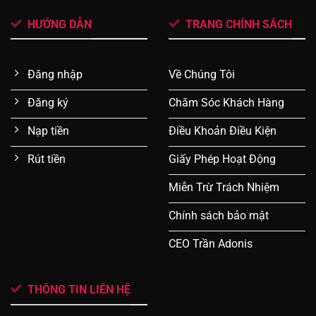
HƯỚNG DẪN
TRANG CHÍNH SÁCH
Đăng nhập
Về Chúng Tôi
Đăng ký
Chăm Sóc Khách Hàng
Nạp tiền
Điều Khoản Điều Kiện
Rút tiền
Giấy Phép Hoạt Động
Miễn Trừ Trách Nhiệm
Chính sách bảo mật
CEO Trần Adonis
THÔNG TIN LIÊN HỆ