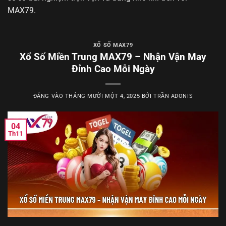
MAX79.
XỔ SỐ MAX79
Xổ Số Miền Trung MAX79 – Nhận Vận May
Đỉnh Cao Mỗi Ngày
ĐĂNG VÀO
THÁNG MƯỜI MỘT 4, 2025
BỞI
TRẦN ADONIS
04
Th11