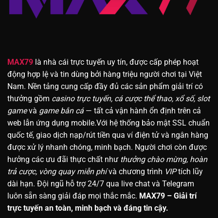
MAX79
là nhà cái trực tuyến uy tín, được cấp phép hoạt
động hợp lệ và tin dùng bởi hàng triệu người chơi tại Việt
Nam. Nền tảng cung cấp đầy đủ các sản phẩm giải trí có
thưởng gồm
casino trực tuyến, cá cược thể thao, xổ số, slot
game
và
game bắn cá
— tất cả vận hành ổn định trên cả
web lẫn ứng dụng mobile.Với hệ thống bảo mật SSL chuẩn
quốc tế, giao dịch nạp/rút tiền qua ví điện tử và ngân hàng
được xử lý nhanh chóng, minh bạch. Người chơi còn được
hưởng các ưu đãi thực chất như
thưởng chào mừng, hoàn
trả cược, vòng quay miễn phí
và chương trình
VIP
tích lũy
dài hạn. Đội ngũ hỗ trợ 24/7 qua live chat và Telegram
luôn sẵn sàng giải đáp mọi thắc mắc.
MAX79 – Giải trí
trực tuyến an toàn, minh bạch và đáng tin cậy.