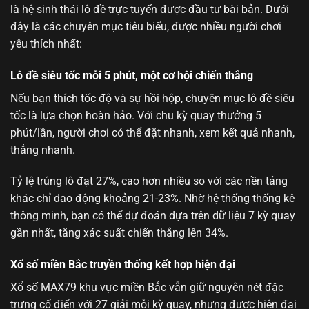
là hệ sinh thái lô đề trực tuyến được đầu tư bài bản. Dưới
đây là các chuyên mục tiêu biểu, được nhiều người chơi
yêu thích nhất:
Lô đề siêu tốc mỗi 5 phút, một cơ hội chiến thắng
Nếu bạn thích tốc độ và sự hồi hộp, chuyên mục lô đề siêu
tốc là lựa chọn hoàn hảo. Với chu kỳ quay thưởng 5
phút/lần, người chơi có thể đặt nhanh, xem kết quả nhanh,
thắng nhanh.
Tỷ lệ trúng lô đạt 27%, cao hơn nhiều so với các nền tảng
khác chỉ dao động khoảng 21-23%. Nhờ hệ thống thống kê
thông minh, bạn có thể dự đoán dựa trên dữ liệu 7 kỳ quay
gần nhất, tăng xác suất chiến thắng lên 34%.
Xổ số miền Bắc truyền thống kết hợp hiện đại
Xổ số MAX79 khu vực miền Bắc vẫn giữ nguyên nét đặc
trưng cổ điển với 27 giải mỗi kỳ quay, nhưng được hiện đại