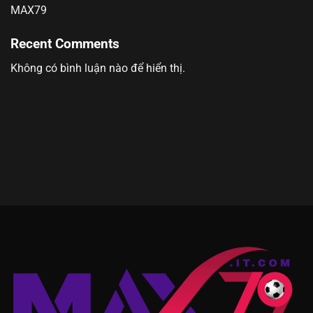
MAX79
Recent Comments
Không có bình luận nào để hiển thị.